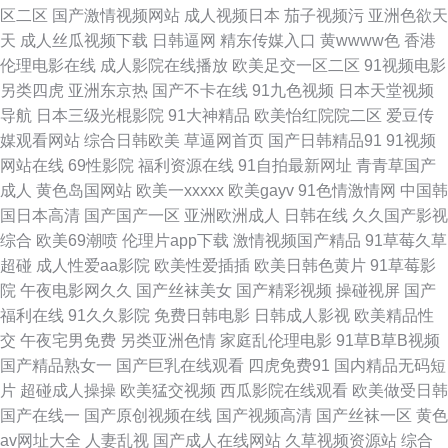
综合啪 欧美性交天天操 午夜福利色片 91精彩视频 超碰在线99 九一色色 欧
区二区
国产激情视频网站
成人视频日本
茄子视频污
亚洲色欲天
天
成人丝瓜视频下载
日韩逼网
精东传媒入口
黄wwww色
香港
美成人超碰 色网在线观看 午夜色鬼导航 综合久久 www五月天久久 国内艹艹
伦理电影在线
成人影院在线播放
欧美足交一区二区
91视频电影
另类四虎
亚洲东京热
国产不卡在线
91九色视频
日本天堂视频
老湿机69福利院 日韩无码三级影片 91蜜臀不卡 日韩欧美专区 www毛片 韩
导航
日本三级光棍影院
91大神精品
欧美怡红院院二区
爱豆传
媒观看网站
综合日韩欧美
草逼网首页
国产日韩精品91
91视频
国欧美色图 欧美黄色网络 色先锋av电影 91色情蜜桃茄子 豆花视频久久 老司
网站在线
69性影院
福利资源在线
91自拍最新网址
青青草国产
成人
黄色岛国网站
欧美一xxxxx
欧美gayv
91色情激情网
中国韩
机深夜网址 日韩A级电影网 wwwav1泰国 韩国电影黑丝视频 欧美打炮 日本
国日本高清
国产国产一区
亚洲欧洲成人
日韩在线
久久国产影视
综合
欧美69潮喷
伦理片app下载
激情视频国产精品
91草莓久草
熟女自慰 激情导航 在线免费91 wwwav亚洲 福利AV电影 激情av入口 麻豆香
超碰
成人性爱aa影院
欧美性爱插插
欧美日韩色黄片
91草莓影
院
午夜电影网久久
国产丝袜美女
国产精彩视频
操碰视屏
国产
蕉草莓视频 91福利老司机 成人伊人影视 韩国操B视频 狼友com 青青草VVV
福利在线
91久久影院
免费日韩电影
日韩成人影视
欧美精品性
交
午夜宅男免费
另类亚洲色情
家庭乱伦理电影
91草B草B视频
自拍超碰 白丝足交50P 国产91在线网站 蜜桃视频免费观看 日本婷婷com 91
国产精品熟女一
国产巨乳在线观看
四虎免费91
国内精品无码短
片
超碰成人操操
欧美猛交视频
西瓜影院在线观看
欧美做受日韩
视频 国产25页 精品久久伊人超碰 欧美激情在线一区 伊人91社 超碰色播 玖
国产在线一
国产原创视频在线
国产视频高清
国产丝袜一区
黄色
av网址大全
人妻乱视
国产成人在线网站
久草视频资源站
综合