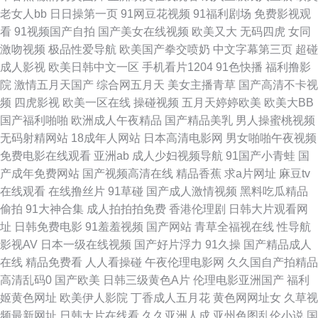
激情官网 韩国av自拍 人妖色情社区 91免视频 超碰国产片 国产三级片在线看
老女人bb
日日操第一页
91网豆花视频
91福利剧场
免费影视观
看
91视频国产自拍
国产美女在线视频
欧美又大
无码四虎
女同
AV入口处 美女肏屄西瓜午夜 天天拍液夜拍 最新色片 东京热网址导航 九一免
激吻视频
极品性爱导航
欧美国产拳交喷奶
中文字幕第三页
超碰
成人影视
欧美日韩中文一区
手机看片1204
91色快播
福利撸影
费看片网站 欧美性爱丝袜诱惑 天堂网wwwaa 91成年进入人口 久草精品系列
院
激情五月天国产
综合网五月天
美女主播青草
国产高清不卡视
频
四虎影视
欧美一区在线
操碰视频
五月天婷婷欧美
欧美大BB
午夜免费大片 成人小电影91 欧美日韩AR 熟女诱惑影院 AV大香蕉 豆花官网
国产福利啪啪
欧洲成人午夜精品
国产精品美乳
男人操蜜桃视频
无码射精网站
18成年人网站
日本高清电影网
男女啪啪午夜视频
免费进入 九九热只有精品 欧洲久久网 肏肏肏肏 男人天堂的狠狠干 伊人肏屄
免费电影在线观看
亚洲ab
成人少妇视频导航
91国产小青蛙
国
产成年免费网站
国产视频高清在线
精品香蕉
求a片网址
麻豆tv
网 91资源超碰 久草精品在线 天天干人人干 91TS人妖另类 白丝足交自慰 国
在线观看
在线撸丝片
91草碰
国产成人激情视频
黑料吃瓜精品
偷拍
91大神合集
成人拍拍拍免费
香港伦理剧
日韩大片观看网
产探花第一页 欧美ⅤA在线播放 91孕妇在线观看 国产自自免费 内射美女九色
址
日韩免费电影
91羞羞视频
国产网站
青草全福视在线
性导航
影视AV
日本一级在线视频
国产好片浮力
91久操
国产精品成人
91 影音先锋AV女优 国产不卡电影 麻豆MV免费观看 视频网站18污 在线亚洲
在线
精品免费看
人人看操碰
午夜伦理电影网
久久国自产拍精品
高清乱码0
国产欧美
日韩三级黄色A片
伦理电影亚洲国产
福利
无毛 丁香午夜超碰 人人插人人摸 亚洲AV女同影院 国产ts系列在线 人人肏在
姬黄色网址
欧美伊人影院
丁香成人五月花
黄色网网址女
久草视
频最新网址
日韩大片在线看
久久亚洲人成
亚州色图乱伦小说
国