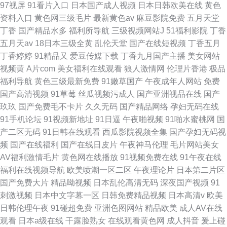
97视屏
91看片入口
日本国产成人视频
日本日韩欧美在线
黄色
资料入口
黄色网三级毛片
最新黄色av
麻豆影院免费
五月天堂
丁香
国产精品水多
福利所导航
三级视频网站J
51福利影院
丁香
五月天av
18日本三级全黄
乱伦天堂
国产在线短视频
丁香五月
丁香婷婷
91精品又
爱豆传媒下载
丁香九月国产主播
美女网站
视频黄
A片com
美女福利在线观看
狼人激情网
伦理片香港
极品
福利导航
黄色三级最新免费
91嫩草国产
午夜成年人网站
免费
国产高清视频
91草莓
丝瓜视频污成人
国产亚洲视品在线
国产
玖玖
国产免费毛不卡片
久久无码
国产精品网络
孕妇无码在线
91手机论坛
91视频新地址
91日逼
午夜啪视频
91啪水蜜桃网
国
产二区无码
91日韩在线观看
西瓜影院视频全集
国产孕妇无码视
频
国产在线福利
国产在线日皮片
午夜神马伦理
毛片网站美女
AV福利激情毛片
黄色网在线播放
91视频免费在线
91午夜在线
福利在线视频导航
欧美喷潮一区二区
午夜理论片
日本第二片区
国产免费大片
精品呦视频
日本乱伦高清无码
深夜国产视频
91
刺激视频
日本中文字幕一区
日韩免费精品视频
日本高清v
欧美
日韩伦理午夜
91碰超免费
亚洲色图网站
精品欧美
成人AV在线
观看
日本a级在线
干露脸熟女
在线观看黄色网
成人抖音
爰上碰