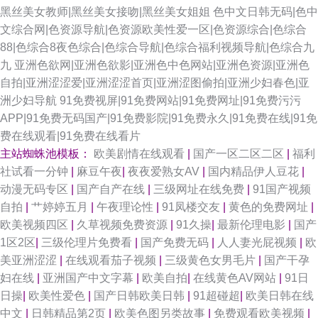
黑丝美女教师|黑丝美女接吻|黑丝美女姐姐
色中文日韩无码|色中
文综合网|色资源导航|色资源欧美性爱一区|色资源综合|色综合
88|色综合8夜色综合|色综合导航|色综合福利视频导航|色综合九
九
亚洲色欲网|亚洲色欲影|亚洲色中色网站|亚洲色资源|亚洲色
自拍|亚洲涩涩爱|亚洲涩涩首页|亚洲涩图偷拍|亚洲少妇春色|亚
洲少妇导航
91免费视屏|91免费网站|91免费网址|91免费污污
APP|91免费无码国产|91免费影院|91免费永久|91免费在线|91免
费在线观看|91免费在线看片
主站蜘蛛池模板：
欧美剧情在线观看
|
国产一区二区二区
|
福利
社试看一分钟
|
麻豆午夜
|
夜夜爱熟女AV
|
国内精品伊人豆花
|
动漫无码专区
|
国产自产在线
|
三级网址在线免费
|
91国产视频
自拍
|
艹婷婷五月
|
午夜理论性
|
91凤楼交友
|
黄色的免费网址
|
欧美视频四区
|
久草视频免费资源
|
91久操
|
最新伦理电影
|
国产
1区2区
|
三级伦理片免费看
|
国产免费无码
|
人人妻光屁视频
|
欧
美亚洲涩涩
|
在线观看茄子视频
|
三级黄色女男毛片
|
国产干孕
妇在线
|
亚洲国产中文字幕
|
欧美自拍
|
在线黄色AV网站
|
91日
日操
|
欧美性爱色
|
国产日韩欧美日韩
|
91超碰超
|
欧美日韩在线
中文
|
日韩精品第2页
|
欧美色图另类故事
|
免费观看欧美视频
|