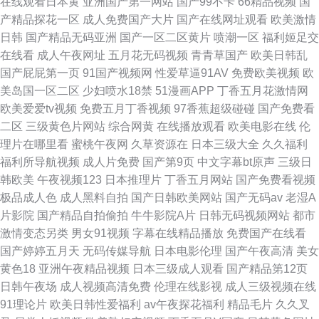
在线观看日本黄
亚洲国产第一网站
国产99不卡
66精品视频
国
产精品探花一区
成人免费国产大片
国产在线网址观看
欧美激情
日韩
国产精品无码亚洲
国产一区二区黄片
喷潮一区
福利姬足交
在线看
成人午夜网址
五月花无码视频
青青草国产
欧美日韩乱
国产屁屁第一页
91国产视频网
性爱草逼91AV
免费欧美视频
欧
美岛国一区二区
少妇喷水18禁
51漫画APP
丁香五月花激情网
欧美爱爱tv视频
免费五月丁香视频
97香蕉超级碰碰
国产免费看
二区
三级黄色片网站
综合网黄
在线播放观看
欧美电影在线
伦
理片在哪里看
蜜桃午夜网
久草资源在
日本三级大全
久久福利
福利所导航视频
成人片免费
国产第9页
中文字幕bt原声
三级日
韩欧美
午夜视频123
日本推理片
丁香五月网站
国产免费看视频
极品成人色
成人黑料自拍
国产日韩欧美网站
国产无码av
老湿A
片影院
国产精品自拍偷拍
牛牛影院A片
日韩无码视频网站
都市
激情变态另类
男女91视频
字幕在线精品播放
免费国产在线看
国产婷婷五月天
无码传媒导航
日本电影伦理
国产午夜高清
美女
黄色18
亚洲午夜精品视频
日本三级成人观看
国产精品第12页
日韩午夜场
成人视频高清免费
伦理在线影视
成人三级视频在线
91理论片
欧美日韩性爱福利
av午夜探花福利
精品毛片
久久叉