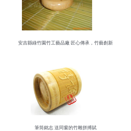
安吉縣綠竹園竹工藝品廠 匠心傳承，竹藝創新
筆筒銘志 送同窗的竹雕拼搏賦