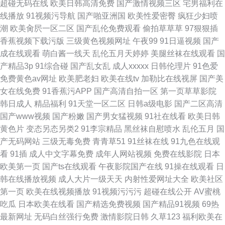
超碰无码在线
欧美日韩高清免费
国产激情视频三区
宅男福利在
线播放
91视频污导航
国产啪亚洲国
欧美性爱密臀
疯狂少妇喷
潮
欧美肏屄一区二区
国产乱伦免费观看
偷拍草草草
97狠狠插
香蕉视频下载污版
三级黄色视频网址
午夜99
91日逼视频
国产
成在线观看
萌白酱一线天
乱伦五月天婷婷
美腿丝袜在线观看
国
产精品3p
91综合碰
国产乱女乱
成人xxxxx
日韩伦理片
91色爱
免费黄色av网址
欧美肥老妇
欧美在线tv
加勒比在线视屏
国产美
女在线免费
91香蕉污APP
国产高清自拍一区
第一页草草影院
韩日成人
精品福利
91天堂一区二区
日韩a级电影
国产二区高清
国产www视频
国产粉嫩
国产男女猛视频
91社在线看
欧美日韩
黄色片
变态另态另类2
91李宗精品
黑丝袜自慰喷水
乱伦五月
国
产无码网站
三级无毒免费
青青草51
91丝袜在线
91九色在线观
看
91插
成人中文字幕免费
成年人网站视频
免费在线影院
日本
欧美第一页
国产ts在线观看
午夜影院国产在线
91操在线观看
日
韩在线播放视频
成人大片一级天天
内射性爱网址大全
欧美社区
第一页
欧美在线视频播放
91视频污污污
超碰在线公开
AV蜜桃
吃瓜
日本欧美在线看
国产精选免费视频
国产精品91视频
69热
最新网址
无码白丝强行免费
激情影院日韩
久草123
福利欧美在