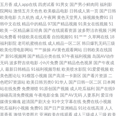
玖伊热 色网在线观看 69看片 超碰久久96 欧美人妻导航 午夜剧场久久黄 最
五月香
成人app在线
四虎试看
91男女
国产男小鲜肉同
福利影
院网站
激情五月天色色
欧美极品电影
日韩成人第一页
国产日韩
新网址av 99热首页 大香蕉综合久久 人妻激情另类 足交在线视频 成人永久
欧美电影
久久机热
成人午夜网
黄色天堂男人
操视频免费91
日
韩中文在线
精品中的精品
97国产精品视频
91美女在线视频
51
老湿影视 三级四级毛片 97干少妇 国产微拍在线 日韩成人网免费 在线天堂资
欧美
一区精品麻豆经典
国产在线观看资源
波多野洁衣视频
污网
站免费看
特级欧美在线观看
自拍视频91
91艹艹
久草网在线
18
源 成人网站立即观看 青娱乐打炮 亚洲综合中文网 97R精品 成人看片91 九一
福利影院
老司机蜜桃在线
成人精品一区二区
韩日爆乳无码三级
欧美伦理电影网站
艹艹操操
AV黄色观看网站
日韩欧美在线国
美女视频 伪娘互操 av变态另类影院 传媒福利导航 欧美另类网 亚洲黄色小说
产
新91视频网
国产精品分类在线
97午夜福利视频
岛国AV动作
无码
波多野吉依电影
小h片免费
国产精品色色视屏
国产午夜成
网址 国产视频网 天堂资源网站 草草亚洲插影院 久久性欲网 人人摸人人换 婷
人
最新日韩精品
91福利视频导航
欧美喷水影院
91爱爱视频
欧
美色图论坛
91榴莲小视频
国产高清一卡新区
国产看片资源
二
婷社区老牛 影音先锋黄区 超碰成人网 国产自拍三级 第一福利所AV 91福利
色吧97资源站
欧美日韩另类0
91华人
国产日韩一区二区
日本网
站在线免费
免费潮喷
91原创国产视频
成人吃瓜福利
国产在线9
视频网 韩国黄色片三级 女人的天堂网站 在线黄色网 AV网天天 国产ts系列 久
操碰高清免费视频
午夜电影全集
国产AV无码
人妻系列
爱豆传
媒倩女幽魂
超清国产剧大全
91中文字幕在线
免费在线小视频
久草青青草av 视频污下载 导航老司机av网 欧美性爱熟女 伊人成人社区 超碰
吃瓜福利小视频
免费91
国产日产亚洲精品
91社在线高清
人人
草香蕉
激情另类图片
亚洲欧美在线观看
成人三级成人三级
欧美