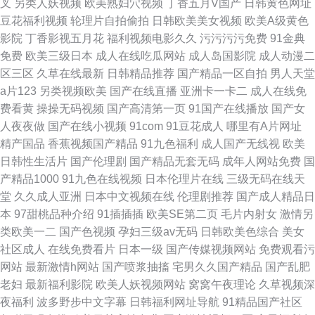
叉
另类人妖视频
欧美熟妇穴视频
丁香五月V国产
日韩黄色网址
豆花福利视频
轮理片自拍偷拍
日韩欧美美女视频
欧美A级黄色
影院
丁香影视五月花
福利视频电影久久
污污污污免费
91金典
免费
欧美三级日本
成人在线吃瓜网站
成人岛国影院
成人动漫二
区三区
久草在线最新
日韩精品推荐
国产精品一区自拍
男人天堂
a片123
另类视频欧美
国产在线直播
亚洲卡一卡二
成人在线免
费看黄
操操无码视频
国产高清第一页
91国产在线播放
国产女
人夜夜做
国产在线小视频
91com
91豆花成人
哪里有A片网址
精产国品
香蕉视频国产精品
91九色福利
成人国产无线视
欧美
日韩性生活片
国产伦理剧
国产精品无套无码
成年人网站免费
国
产精品1000
91九色在线视频
日本伦理片在线
三级无码在线天
堂
久久成人亚洲
日本中文视频在线
伦理剧推荐
国产成人精品日
本
97甜桃品种介绍
91插插插
欧美SE第二页
毛片内射女
激情另
类欧美一二
国产色视频
孕妇三级av无码
日韩欧美色综合
美女
社区成人
在线免费看片
日本一级
国产传媒视频网站
免费观看污
网站
最新激情h网站
国产喷浆抽搐
宅男久久国产精品
国产乱肥
老妇
最新福利影院
欧美人妖视频网站
窝窝午夜理论
久草视频深
夜福利
波多野步中文字幕
日韩福利网址导航
91精品国产社区