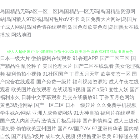
岛国精品无码a区一区二区|岛国精品一区无码|岛国精品资源网
站|岛国狼人97影视|岛国毛片αV不卡|岛国免费大片网站|岛国片
子成人网站|岛国色情在线观看|岛国色图欧美色图|岛国熟女在线
播放
网站地图
日本一级大片
微拍福利在线观看
91香蕉APP
国产二区三区
国
深夜免费网站 人人操人人97 欧美99导航 亚洲色图成人套图 操逼福利导航 超
产精品性
乱伦种子
美国伦理大片
国产二区在线观看
美女伦理视
频
福利偷拍小视频
91社区国产
丁香五月天堂
欧美变态一区
国
碰人人超碰 国产情侣啪啪啪 狠狠干2025 欧美综合 深夜福利导航站 亚洲黄色
产综合在线观看
国产免费一级片
福利视频资源站
成人午夜在线
观看
欧美图片在线观看
在线观看h视频
国产a级0
变性人妖
国产
中文网址 91福利片 草莓视频深夜 大香蕉资源站 老司机A片 日本A∨中文字幕
福利永久
日韩中文字幕观看
足交在线播放91
丁香五月色网站
黄色3级抢网站
国产一区二区
日本一级婬片
久久免费手机视频
91p最新网址 国产久久综合 青青草在线网 wwwav大全 狼人综合伊人 玖玖资
学生妹Av网站
亚洲人成免费网站
91大神自拍
福利片在线观看
国产成人内射无码
激情五月极品婷婷
国产剧情精品
成人三级伦
源36 欧美性爱AB 亚洲天堂激情网 午夜av综合 超踫成人91 做爱导航 亚洲一
理免费
偷怕欧美亚州图片
国产AV国产AV
97亚洲精华液
国内精
自线
国产精品3级片
成年女人视频
狠狠撸亚洲欧美
91操碰在线
二三元码 亚洲色图少妇熟女 91成人网 五月天色色人网站 麻豆视频18 国产精