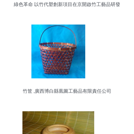
綠色革命 以竹代塑創新項目在京開啟竹工藝品研發
新篇章
竹筐 ,廣西博白縣凰圖工藝品有限責任公司