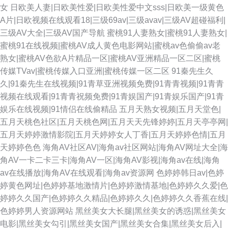
女
日欧美人妻|日欧美性爱|日欧美性爱中文sss|日欧美一级黄色
A片|日欧视频在线观看18|三级69av|三级avav|三级AV超碰福利|
三级AV大全|三级AV国产导航
蜜桃91人妻熟女|蜜桃91人妻熟女|
蜜桃91在线视频|蜜桃AV成人黄色电影网站|蜜桃av色偷偷av老
熟女|蜜桃AV色欲A片精品一区|蜜桃AV亚洲精品一区二区|蜜桃
传媒TVav|蜜桃传媒入口亚洲|蜜桃传媒一区二区
91秦先生久
久|91秦先生在线视频|91青草亚洲视频免费|91青青视频|91青青
视频在线观看|91青青祝频免费|91青娱国产|91青娱乐国产|91青
娱乐在线视频|91情侣在线偷精品
五月天熟女视频|五月天堂色|
五月天桃色社区|五月天桃色网|五月天天先锋婷婷|五月天亭亭网|
五月天婷婷激情影院|五月天婷婷女人丁香|五月天婷婷色情|五月
天婷婷色色
海角AV社区AV|海角av社区网站|海角AV网址大全|海
角AV一卡二卡三卡|海角AV一区|海角AV影视|海角av在线|海角
av在线播放|海角AV在线观看|海角av资源网
色婷婷韩日av|色婷
婷黄色网址|色婷婷基地激情片|色婷婷激情基地|色婷婷久久爱|色
婷婷久久国产|色婷婷久久精品|色婷婷久久|色婷婷久久香蕉在线|
色婷婷男人资源网站
黑丝美女大长腿|黑丝美女的诱惑|黑丝美女
电影|黑丝美女勾引|黑丝美女国产|黑丝美女合集|黑丝美女后入|