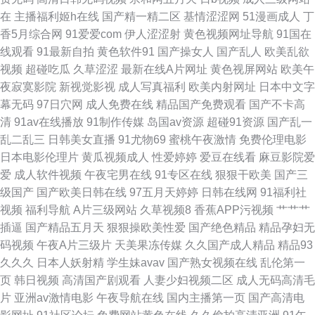
91在线精品尤物 极品伪娘TS 人妖色情社区 精品国产第一页 a片网站视频 日
在
主播福利姬h在线
国产精一精二区
基情涩涩网
51漫画成人
丁
香5月综合网
91爱爱com
伊人涩涩射
黄色视频网址导航
91国在
韩久久网 91黑丝高跟精品 老司机A片 亭亭五月综合 99肏屄视频 精品欧美网
线观看
91最新自拍
黄色软件91
国产操女人
国产乱人
欧美乱欲
视频
超碰吃瓜
久草涩涩
最新在线A片网址
黄色视屏网站
欧美午
站 日韩欧美另类视频 国产精品123 亚州一片 激情伊人 日韩免费观看视频 大
夜寂寞影院
新视觉影视
成人写真福利
欧美内射网址
日本中文字
幕无码
97日穴网
成人免费在线
精品国产免费观看
国产不卡高
香蕉伊人美色 美女片导航 香蕉视频18 www97色 久久深夜福利 色五月超碰
清
91av在线播放
91制作传媒
岛国av资源
超碰91资源
国产乱一
乱二乱三
日韩美女直播
91尤物69
蜜桃午夜激情
免费伦理电影
韩国性爱网 97精品短视频 黄色三极带 性爱激情网 操逼av资源导航 久草久热
日本电影伦理片
黄瓜视频成人
性爱婷婷
爱豆在线看
麻豆影院爱
爱
成人软件视频
午夜宅男在线
91专区在线
狠狠干欧美
国产三
日韩视频福利导航 97色色网 激情福利午夜
级国产
国产欧美日韩在线
97五月天婷婷
日韩在线网
91福利社
视频
福利导航
A片三级网站
久草视频8
香蕉APP污视频
艹艹艹
插逼
国产精品五月天
狠狠操欧美性爱
国产绝色精品
精品孕妇无
码视频
午夜A片三级片
天美果冻传媒
久久国产成人精品
精品93
久久久
日本人妖射精
学生妹avav
国产熟女视频在线
乱伦第一
页
韩日视频
高清国产剧观看
人妻少妇视频二区
成人无码高清毛
片
亚洲av激情电影
午夜导航在线
国内主播第一页
国产高清电