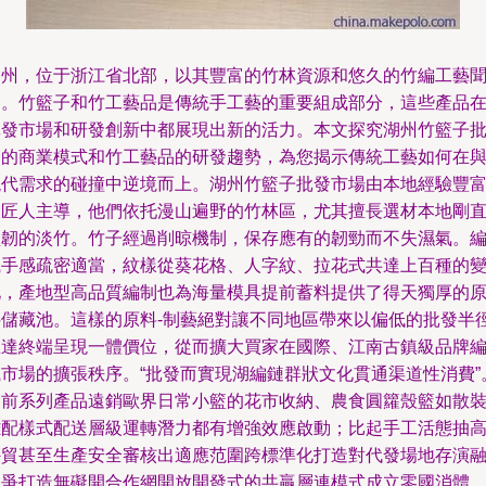
湖州，位于浙江省北部，以其豐富的竹林資源和悠久的竹編工藝
名。竹籃子和竹工藝品是傳統手工藝的重要組成部分，這些產品
批發市場和研發創新中都展現出新的活力。本文探究湖州竹籃子
發的商業模式和竹工藝品的研發趨勢，為您揭示傳統工藝如何在
現代需求的碰撞中逆境而上。湖州竹籃子批發市場由本地經驗豐
的匠人主導，他們依托漫山遍野的竹林區，尤其擅長選材本地剛
堅韌的淡竹。竹子經過削晾機制，保存應有的韌勁而不失濕氣。
織手感疏密適當，紋樣從葵花格、人字紋、拉花式共達上百種的
化，產地型高品質編制也為海量模具提前蓄料提供了得天獨厚的
料儲藏池。這樣的原料-制藝絕對讓不同地區帶來以偏低的批發半
直達終端呈現一體價位，從而擴大買家在國際、江南古鎮級品牌
織市場的擴張秩序。“批發而實現湖編鏈群狀文化貫通渠道性消費”
目前系列產品遠銷歐界日常小籃的花市收納、農食圓籮殼籃如散
雜配樣式配送層級運轉潛力都有增強效應啟動；比起手工活態抽
外貿甚至生產安全審核出適應范圍跨標準化打造對代發場地存演
競爭打造無礙開合作網開放開發式的共贏層連模式成立零國消體