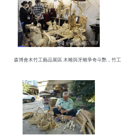
森博會木竹工藝品展區 木雕與牙雕爭奇斗艷，竹工
藝品研發引領文旅新風尚