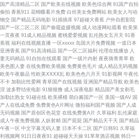
国产高清精品二区
国产欧美在线视频
欧美色综合网
91国产自拍
偷拍
香蕉911
花蝴蝶看片免费
白丝美女免费网站
欧美女人与动
品福利区 成人AV大 91最新国产视频 亚州黄页色情网站 超碰在线97av 另类
物交
国产精品无码电影
91插插库
97超碰大香蕉
户外自慰影院
国产一区二区二区
国产偷窥盗摄视频
成人动漫网站观看
欧美第
美女图综合网 另类网站 深夜释放 在线观看视频91 91国标精品 做爱导航 欧
一页夜夜
91成人精品视频
蜜桃爱爱视频
乱伦熟女五月天
91香
蕉视
福利在线视频直播
一区xxxxx
岛国大片免费视频
一道日本
美性爱天天 色穴穴网 老司机草逼av 四虎色在天堂 91视频理论 福利社啪啪
亚洲香蕉
国产91高清精品
国产一区二区福利
伦理在线播放
人
妻无码精品
91自拍在线观看
国产一级片内射
夜夜骑青青草
欧
黄色福利影院 色中色综合色图 伊人影院国产91 精品视频在线观看 欧美性爱
美色图人妻
在线免费欧美视频
免费黄色毛片
成人精品无码视频
欧美午夜极品
性欧美ⅩⅩⅩⅩ乱
欧美色色六月天
91影视网
午夜伦
亚洲色图 51草逼 黑丝国产在线 日韩黄色网 五月福利社区 日本字幕网 另类
不卡
加勒比性爱网
青草国产在线视频
亚洲国产精品导航
欧美色
淫
波多野结依电影
91狠狠撸
成人深夜电影
精品国产美女剃毛
激情网站 久久绯色 欧美成人手机版 欧美操逼熟妇 天天干免费看 欧美性爱午
加勒比熟女
91碰在线
欧美裸模
萌白酱国产一区
美国一级AV
国
产人在线成免费
免费黄色A片网址
微拍福利国产视频
国产人成
夜影院 日韩伦理在线观看 91色天堂 操女人逼三级片 激情影院海角 伊人久艹
无码视频
国产原创区色花堂
在线免费黄A片
久草福利
乱伦家庭
成人午夜免费视频
人妖射精
国产屁屁
国产精品天干天
国产精品
www色五月 国产日逼视频 欧美肏屄狂欢 午夜剧场www8 91重口味视频 激情
午夜一区
中文字幕无码人妻
日本不卡二区
国产日韩91
久草福
利视频网
91日日夜夜91
超碰碰天天操
91草草酒店视频
韩日一