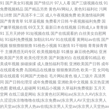
91
国产美女91视频
国产情侣片
97人人看
国产三级视频在线
91
免费视频精品
国产精品另类
黄色AV网站人
黄色91福利社
污网
址18禁
国产高清不卡二区
成人午夜视频免费
欧美激情福利网
国产青青青草
91草逼视频
免费看片日韩
午夜视频福利免费
国
产嫩草视频在线
69叉叉叉
最新日本在线视频
日韩成人a
青青操
91
五月天婷婷
91短视频在线
国产在线观看的
白丝美女自慰网
站
91福利免费视频
加勒比91AV
91在线观看
黄网站av在线
国产
视频
狠狠擼狠狠擼
91桃色小视频
91激情
91干啪啪
青青操青青
干
主播诱惑无码专区
欧美视频电影
91播放
麻豆桃色网站
亚洲
欧美国产另类
欧美伦理另类
国产刺激对白
在线观看91精品
欧
美成年视频
操碰操揉
成人微拍福利导航
亚洲欧美国产日韩
成年
在线观看免费
岛国精品在线播放
狠狠撸第四色
欧美一页
女同电
影在线观看
91网国产尤物在
毛片网站黄色
狼人三级片
高清男
同
国产日韩伦理淫
成年免费视频
亚洲欧美中文视频
东京热亚洲
色图
蜜桃成人超碰网
91精品小视频
久草福利免费视影
五月天
堂网
在线三级是网站
东京黄色社区网站av|东京久久AV|东京久
久涩涩|东京噜噜噜在线|东京免费av|东京男人AV天堂|东京男人
的天堂av|东京男人热av在线|东京男人天堂av|东京男人天堂热av