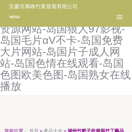
岛国精品无码a区一区二区-
安慶市萬峰竹業發展有限公司
岛国精品一区无码-岛国精品
MENU
资源网站-岛国狼人97影视-
岛国毛片αV不卡-岛国免费
大片网站-岛国片子成人网
站-岛国色情在线观看-岛国
色图欧美色图-岛国熟女在线
播放
當前位置：
首頁
>
產品大全
>
湖州竹籃子批發與竹工藝品