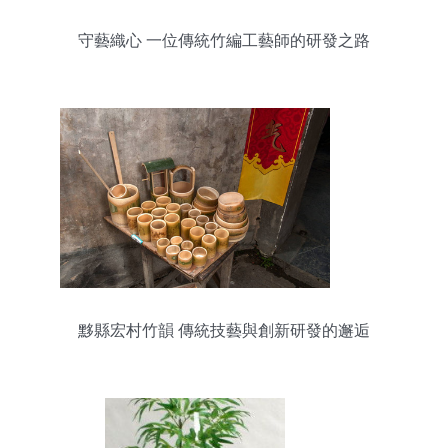
守藝織心 一位傳統竹編工藝師的研發之路
黟縣宏村竹韻 傳統技藝與創新研發的邂逅