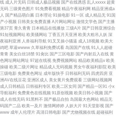
线
成人片无码
日韩成人极品视频
国产在线诱惑
乱人xxxxx
超黄
无码
三级黄色图片
91免费看视频
精品午夜福利网
精品亚洲成a
人
国产精品萌白酱
日本理论
91操电影
91一区
成人精品无
91国
产小视频
日韩美女免费直播
A片网站网址
激情文学色
国产主播
第37页
青久青青
日本精品在线播放
三级A片
国产日韩亚洲综合
91短视频网站
欧美骚网站
丁香五月天亚洲
欧美大粗吊人妖
深
夜福利亚洲
人兽福利导航
91叉叉操小骚逼
成人18视频
欧美大
鸡吧
草逼wwww
久草福利免费试看
岛国国产在线
91人人超碰
青青
美女白丝18禁
91肏比
国产三区电影
国产内射后入在线
黄
色网址网站网址
97超在线视
免费视频网站
精品欧美精品v
欧美
操碰
欧美二级片网址
精品成人无码视频
男女午夜福利影院
欧美
三级电影
免费黄色网址
成年版快手
日韩福利无码
四虎四房
亚
洲AV在线豆花
亚洲区成人
美女黄片免费观看
三级网站视频网
成人日韩精品
日韩福利专区
欧美二区女同
国产精品一区91
小x
导航福利
免费黄色在线视频
91原创视频
欧美日韩小视频
国产
成人在线无码
91黑料不
国产极品自拍
岛国最大色网站
精品无
码国产二品
欧美一及片
激情网婷婷
人妖大片
91天堂影视
国产
www
成年人伦理片
高清日韩电影
国产尤物视频在线
超碰福利