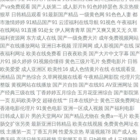
线视频 午夜爽爽影院 91视频在线观看 国产激情AV 老司机午夜视频 91网站
产va免费观看
国产人妖第二
成人影片h
91色婷婷瑟色
东京热狠
狠草
日韩精品观看
91最新国产精品
一级黄色网
91色色人妻
都
永久 九一豆花 日本高请黄色 亚洲影音先锋素人 av米奇影音 国产亚洲1311
市激情婷婷
91精品国产91
云涩福利在线导航
91视色
午夜福利
在线网站
91直播
91处女
伊人网青青草
国产又爽又黄又无
久草
免费观看91视频 天堂AV导航 91剧场 欧美欧美欧美欧美 91涩涩大片 久热草
福利资源网
东方成人在线
国产一级免费大片
成年免费视频网站
国产在线播放网站
亚洲日本视频
淫淫网网
成人影视国产在线
深
福利导航 在线肏屄视频 AV午夜影视 国产做爱av 欧美国产日韩成人 无码转区
夜福利网址
欧美在线免费看
日夜夜欧美
国产大片中文字幕
国产
片91
操久婷婷
91视频你懂得
黄色三级片毛片
免费电影片
日韩
91中文字幕网 国产合集 五月天影院 福利社午夜影院 美女91小网站 3级片第
欧美爱爱
成人亚洲区
欧美性16
成人色情黄片在线
在线观看亚
洲精品
国产热综合
久草网视频在线看
午夜精品网影院
伦理片完
一页 肏屄新片 后入小少妇 人妻伊人大香蕉 伊人操碰 av导航网 激情文学天美
整版
黄视网站在线播放
国产片自拍
国产在线91
AV亚洲网址
国
产经典三级在线
丁香婷婷五月综合
五月花亚洲综合
国产影院第
91国产精选优质 九一制作视频网站 91大神成人电影 美女福利导航 丝袜足交
一页
乱码欧美孕交
超碰在线艹
日本在线护士
黄色三级免费网址
香港电影伦理片
91黄色电影
亚洲一区成人视频
国产福利电影
影院 91啦国产剧情 成人电影国产MV 久久国产精品区 91午夜福利影院 狼人
日韩成人影片
男的天堂网AV
国产精品尤物在
免费a一毛片
欧美
肠交扩张另类
最新亚洲日韩精品
欧美在线视频
免费黄色网址在
综合婷婷五月 91视频免费网站 福利午夜偷拍 蜜穴国产传媒 五月天婷婷999
线
主播第一页
丁香五月网
性爱东京热
草逼视频78
国产成人免
费无码
高清日韩无码视频
宗和网五月天
日b视频
成人三级网站