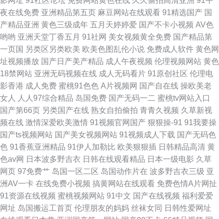
影网址
91社区论坛
免费网站黄色在线
久久偷拍高清亚洲
91午
夜在线免费
亚洲精品第五页
麻豆网站在线观看
91精选国产
国
产精品亚洲
黄色三级成年
五月天婷婷爱
国产不卡小视频
AV色
哟哟
亚洲天堂丁香五月
91社网
美女视频黄全免费
国产精品第
一页国
另类区另类欧美
欧美色图乱伦小说
免费成人软件
黄色网
址视频播放
国产日产美产精品
成人午夜视频
伦理视频网站
黄色
18禁网站
亚洲无码视频在线
成人无码看片
91原创社区
伦理电
影香港
成人免费
蜜桃91色色
A片视频网
国产自在线
操欧美老
女人
人人97综合精品
岛国免费
国产无码一二
蜜桃tv网站入口
国产第66页
另类国产在线
熟女自拍偷拍
青青久视频
久草新视
频在线
激情深爱欧美激情
91视频官网国产
狠狠操-91
91我要操
国产ts视频网站
国产美女视频网站
91视频成人下载
国产无码色
色
91香蕉亚洲精品
91伊人加勒比
欧美狠狠插
日韩精品高清
黄
色av网
日本波多野吉衣
日韩在线观看精品
日本一级电影
久草
网页
97免费艹
岛国一区二区
岛国动作片在
波多野吉衣三级
亚
洲AV一卡
在线免费小视频
搞黄网站在线观看
免费色情A片网扯
91资源在线视频
蜜桃视频网站
91中文
国产在线视频
福利爱爱
网址
岛国搬运工首页
伦理朋友的妈妈
丝袜女同
日韩性爱网址